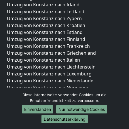
Umzug von Konstanz nach Irland
Umzug von Konstanz nach Lettland
Umzug von Konstanz nach Zypern
Umzug von Konstanz nach Kroatien
Umzug von Konstanz nach Estland
Umzug von Konstanz nach Finnland
Umzug von Konstanz nach Frankreich
Umzug von Konstanz nach Griechenland
Umzug von Konstanz nach Italien
Umzug von Konstanz nach Liechtenstein
Umzug von Konstanz nach Luxemburg
Umzug von Konstanz nach Niederlande
Umzug von Konstanz nach Norwegen
Diese Internetseite verwendet Cookies um die
Umzüge-Deutschlandweit
Benutzerfreundlichkeit zu verbessern.
Umzug von Konstanz nach Berlin
Einverstanden
Nur notwendige Cookies
Umzug von Konstanz nach Hamburg
Datenschutzerklärung
Umzug von Konstanz nach München