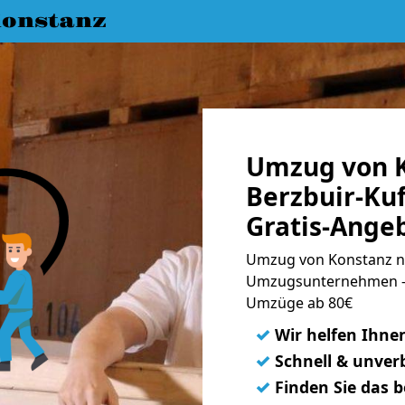
onstanz
Umzug von K
Berzbuir-Ku
Gratis-Ange
Umzug von Konstanz na
Umzugsunternehmen - 
Umzüge ab 80€
✓
Wir helfen Ihne
✓
Schnell & unverb
✓
Finden Sie das 