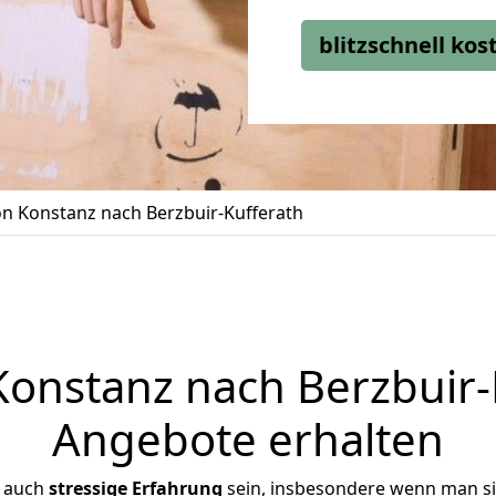
blitzschnell ko
 Konstanz nach Berzbuir-Kufferath
nstanz nach Berzbuir-K
Angebote erhalten
r auch
stressige
Erfahrung
sein, insbesondere wenn man s