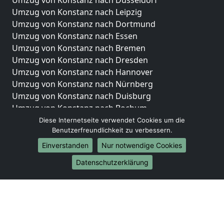
Umzug von Konstanz nach Düsseldorf
Umzug von Konstanz nach Leipzig
Umzug von Konstanz nach Dortmund
Umzug von Konstanz nach Essen
Umzug von Konstanz nach Bremen
Umzug von Konstanz nach Dresden
Umzug von Konstanz nach Hannover
Umzug von Konstanz nach Nürnberg
Umzug von Konstanz nach Duisburg
Umzug von Konstanz nach Bochum
Umzug von Konstanz nach Wuppertal
Diese Internetseite verwendet Cookies um die
Benutzerfreundlichkeit zu verbessern.
Umzug von Konstanz nach Bielefeld
Umzug von Konstanz nach Bonn
Einverstanden
Nur notwendige Cookies
Umzug von Konstanz nach Münster
Datenschutzerklärung
Internationale-Umzüge
Umzug von Konstanz nach Brasilien
Umzug von Konstanz nach Brunei Darussalam
Umzug von Konstanz nach Burkina Faso