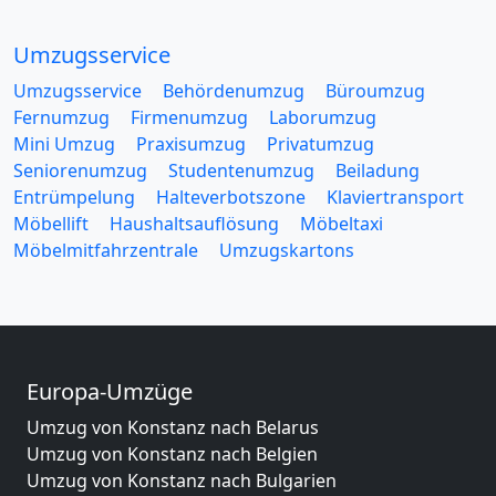
Umzugsservice
Umzugsservice
Behördenumzug
Büroumzug
Fernumzug
Firmenumzug
Laborumzug
Mini Umzug
Praxisumzug
Privatumzug
Seniorenumzug
Studentenumzug
Beiladung
Entrümpelung
Halteverbotszone
Klaviertransport
Möbellift
Haushaltsauflösung
Möbeltaxi
Möbelmitfahrzentrale
Umzugskartons
Europa-Umzüge
Umzug von Konstanz nach Belarus
Umzug von Konstanz nach Belgien
Umzug von Konstanz nach Bulgarien