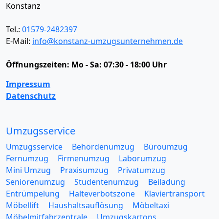
Konstanz
Tel.:
01579-2482397
E-Mail:
info@konstanz-umzugsunternehmen.de
Öffnungszeiten:
Mo - Sa: 07:30 - 18:00 Uhr
Impressum
Datenschutz
Umzugsservice
Umzugsservice
Behördenumzug
Büroumzug
Fernumzug
Firmenumzug
Laborumzug
Mini Umzug
Praxisumzug
Privatumzug
Seniorenumzug
Studentenumzug
Beiladung
Entrümpelung
Halteverbotszone
Klaviertransport
Möbellift
Haushaltsauflösung
Möbeltaxi
Möbelmitfahrzentrale
Umzugskartons