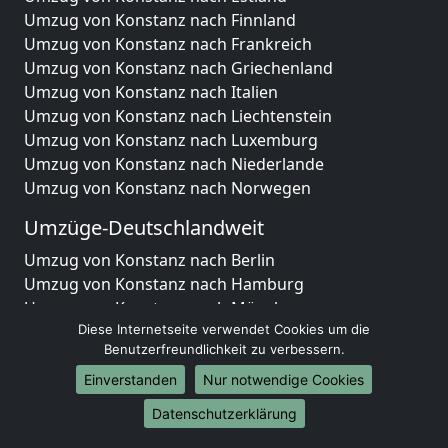
Umzug von Konstanz nach Finnland
Umzug von Konstanz nach Frankreich
Umzug von Konstanz nach Griechenland
Umzug von Konstanz nach Italien
Umzug von Konstanz nach Liechtenstein
Umzug von Konstanz nach Luxemburg
Umzug von Konstanz nach Niederlande
Umzug von Konstanz nach Norwegen
Umzüge-Deutschlandweit
Umzug von Konstanz nach Berlin
Umzug von Konstanz nach Hamburg
Umzug von Konstanz nach München
Diese Internetseite verwendet Cookies um die
Umzug von Konstanz nach Köln
Benutzerfreundlichkeit zu verbessern.
Umzug von Konstanz nach Frankfurt am Main
Umzug von Konstanz nach Stuttgart
Einverstanden
Nur notwendige Cookies
Umzug von Konstanz nach Düsseldorf
Datenschutzerklärung
Umzug von Konstanz nach Leipzig