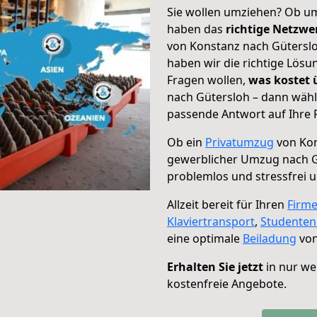
Sie wollen umziehen? Ob um
haben das
richtige Netzw
von Konstanz nach Güterslo
haben wir die richtige Lösu
Fragen wollen,
was kostet
nach Gütersloh – dann wähl
passende Antwort auf Ihre 
Ob ein
Privatumzug
von Kon
gewerblicher Umzug nach G
problemlos und stressfrei 
Allzeit bereit für Ihren
Firm
Klaviertransport
,
Studente
eine optimale
Beiladung
von
Erhalten Sie jetzt
in nur we
kostenfreie Angebote.