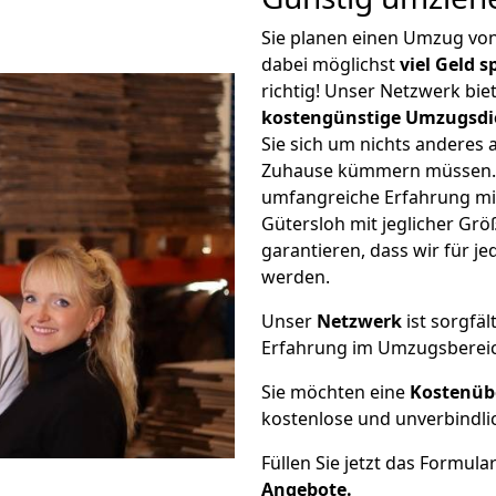
Sie planen einen Umzug vo
dabei möglichst
viel Geld 
richtig! Unser Netzwerk bi
kostengünstige Umzugsdi
Sie sich um nichts anderes 
Zuhause kümmern müssen. W
umfangreiche Erfahrung m
Gütersloh mit jeglicher G
garantieren, dass wir für j
werden.
Unser
Netzwerk
ist sorgfäl
Erfahrung im Umzugsberei
Sie möchten eine
Kostenüb
kostenlose und unverbindli
Füllen Sie jetzt das Formula
Angebote.