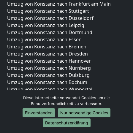
Umzug von Konstanz nach Frankfurt am Main
Umzug von Konstanz nach Stuttgart
Umzug von Konstanz nach Düsseldorf
Umzug von Konstanz nach Leipzig
Umzug von Konstanz nach Dortmund
Umzug von Konstanz nach Essen
Umzug von Konstanz nach Bremen
Umzug von Konstanz nach Dresden
Umzug von Konstanz nach Hannover
Umzug von Konstanz nach Nürnberg
Umzug von Konstanz nach Duisburg
Umzug von Konstanz nach Bochum
Umzug von Konstanz nach Wuppertal
Umzug von Konstanz nach Bielefeld
Diese Internetseite verwendet Cookies um die
Umzug von Konstanz nach Bonn
Benutzerfreundlichkeit zu verbessern.
Umzug von Konstanz nach Münster
Einverstanden
Nur notwendige Cookies
Internationale-Umzüge
Datenschutzerklärung
Umzug von Konstanz nach Brasilien