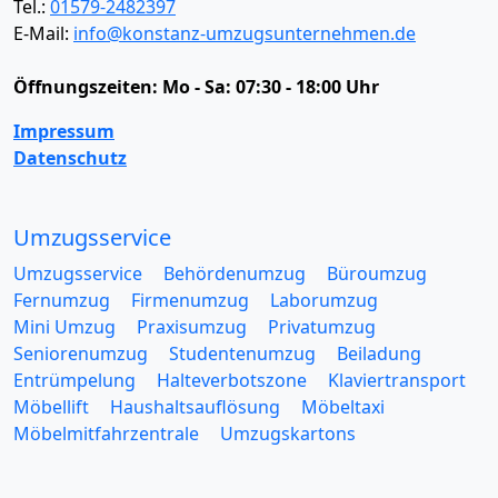
Tel.:
01579-2482397
E-Mail:
info@konstanz-umzugsunternehmen.de
Öffnungszeiten:
Mo - Sa: 07:30 - 18:00 Uhr
Impressum
Datenschutz
Umzugsservice
Umzugsservice
Behördenumzug
Büroumzug
Fernumzug
Firmenumzug
Laborumzug
Mini Umzug
Praxisumzug
Privatumzug
Seniorenumzug
Studentenumzug
Beiladung
Entrümpelung
Halteverbotszone
Klaviertransport
Möbellift
Haushaltsauflösung
Möbeltaxi
Möbelmitfahrzentrale
Umzugskartons