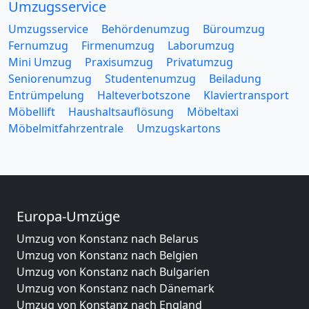
Umzugsservice
Umzugsservice
Behördenumzug
Büroumzug
Fernumzug
Firmenumzug
Laborumzug
Mini Umzug
Praxisumzug
Privatumzug
Seniorenumzug
Studentenumzug
Beiladung
Entrümpelung
Halteverbotszone
Klaviertransport
Möbellift
Haushaltsauflösung
Möbeltaxi
Möbelmitfahrzentrale
Umzugskartons
Europa-Umzüge
Umzug von Konstanz nach Belarus
Umzug von Konstanz nach Belgien
Umzug von Konstanz nach Bulgarien
Umzug von Konstanz nach Dänemark
Umzug von Konstanz nach England