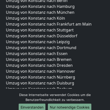
Umzug von Konstanz nach Berlin
Umzug von Konstanz nach Hamburg
Umzug von Konstanz nach München
Umzug von Konstanz nach Köln
Umzug von Konstanz nach Frankfurt am Main
Umzug von Konstanz nach Stuttgart
Umzug von Konstanz nach Düsseldorf
Umzug von Konstanz nach Leipzig
Umzug von Konstanz nach Dortmund
Umzug von Konstanz nach Essen
Umzug von Konstanz nach Bremen
Umzug von Konstanz nach Dresden
Umzug von Konstanz nach Hannover
Umzug von Konstanz nach Nürnberg
Umzug von Konstanz nach Duisburg
Umzug von Konstanz nach Bochum
Umzug von Konstanz nach Wuppertal
Diese Internetseite verwendet Cookies um die
Benutzerfreundlichkeit zu verbessern.
Umzug von Konstanz nach Bielefeld
Umzug von Konstanz nach Bonn
Einverstanden
Nur notwendige Cookies