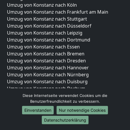
Umzug von Konstanz nach Köln
Umzug von Konstanz nach Frankfurt am Main
Umzug von Konstanz nach Stuttgart
Umzug von Konstanz nach Düsseldorf
Umzug von Konstanz nach Leipzig
Umzug von Konstanz nach Dortmund
Umzug von Konstanz nach Essen
Umzug von Konstanz nach Bremen
Umzug von Konstanz nach Dresden
Umzug von Konstanz nach Hannover
Umzug von Konstanz nach Nürnberg
Umzug von Konstanz nach Duisburg
Umzug von Konstanz nach Bochum
Umzug von Konstanz nach Wuppertal
Diese Internetseite verwendet Cookies um die
Benutzerfreundlichkeit zu verbessern.
Umzug von Konstanz nach Bielefeld
Umzug von Konstanz nach Bonn
Einverstanden
Nur notwendige Cookies
Umzug von Konstanz nach Münster
Datenschutzerklärung
Internationale-Umzüge