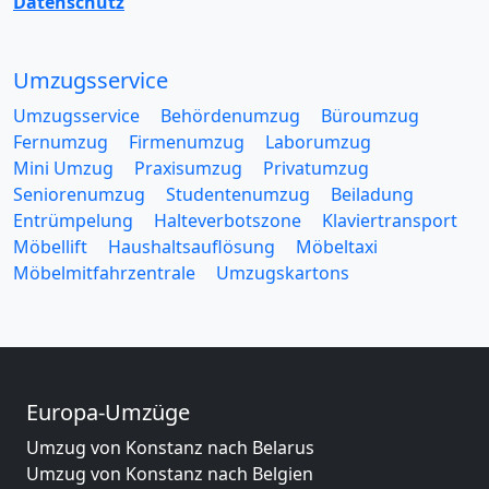
Datenschutz
Umzugsservice
Umzugsservice
Behördenumzug
Büroumzug
Fernumzug
Firmenumzug
Laborumzug
Mini Umzug
Praxisumzug
Privatumzug
Seniorenumzug
Studentenumzug
Beiladung
Entrümpelung
Halteverbotszone
Klaviertransport
Möbellift
Haushaltsauflösung
Möbeltaxi
Möbelmitfahrzentrale
Umzugskartons
Europa-Umzüge
Umzug von Konstanz nach Belarus
Umzug von Konstanz nach Belgien