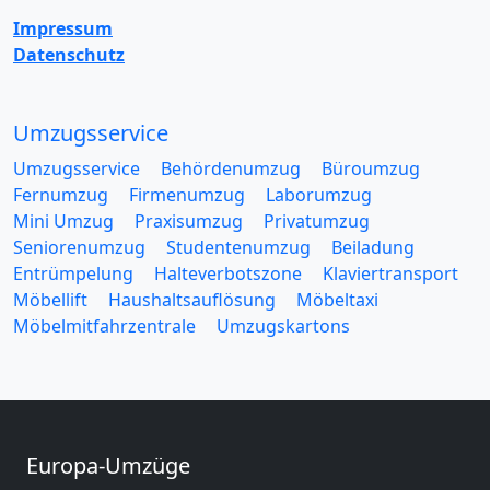
Impressum
Datenschutz
Umzugsservice
Umzugsservice
Behördenumzug
Büroumzug
Fernumzug
Firmenumzug
Laborumzug
Mini Umzug
Praxisumzug
Privatumzug
Seniorenumzug
Studentenumzug
Beiladung
Entrümpelung
Halteverbotszone
Klaviertransport
Möbellift
Haushaltsauflösung
Möbeltaxi
Möbelmitfahrzentrale
Umzugskartons
Europa-Umzüge