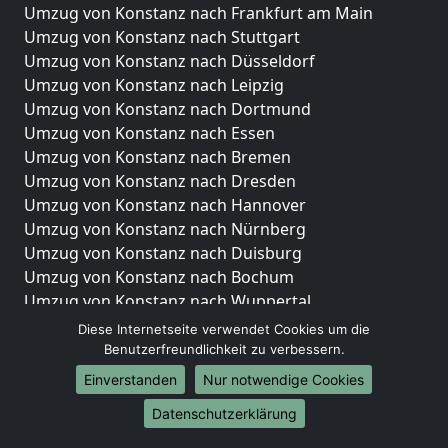
Umzug von Konstanz nach Frankfurt am Main
Umzug von Konstanz nach Stuttgart
Umzug von Konstanz nach Düsseldorf
Umzug von Konstanz nach Leipzig
Umzug von Konstanz nach Dortmund
Umzug von Konstanz nach Essen
Umzug von Konstanz nach Bremen
Umzug von Konstanz nach Dresden
Umzug von Konstanz nach Hannover
Umzug von Konstanz nach Nürnberg
Umzug von Konstanz nach Duisburg
Umzug von Konstanz nach Bochum
Umzug von Konstanz nach Wuppertal
Umzug von Konstanz nach Bielefeld
Diese Internetseite verwendet Cookies um die
Umzug von Konstanz nach Bonn
Benutzerfreundlichkeit zu verbessern.
Umzug von Konstanz nach Münster
Einverstanden
Nur notwendige Cookies
Internationale-Umzüge
Datenschutzerklärung
Umzug von Konstanz nach Brasilien