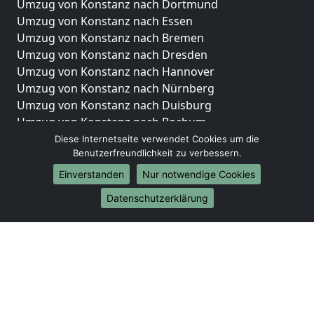
Umzug von Konstanz nach Dortmund
Umzug von Konstanz nach Essen
Umzug von Konstanz nach Bremen
Umzug von Konstanz nach Dresden
Umzug von Konstanz nach Hannover
Umzug von Konstanz nach Nürnberg
Umzug von Konstanz nach Duisburg
Umzug von Konstanz nach Bochum
Umzug von Konstanz nach Wuppertal
Diese Internetseite verwendet Cookies um die
Benutzerfreundlichkeit zu verbessern.
Umzug von Konstanz nach Bielefeld
Umzug von Konstanz nach Bonn
Einverstanden
Nur notwendige Cookies
Umzug von Konstanz nach Münster
Datenschutzerklärung
Internationale-Umzüge
Umzug von Konstanz nach Brasilien
Umzug von Konstanz nach Brunei Darussalam
Umzug von Konstanz nach Burkina Faso
Umzug von Konstanz nach Burundi
Umzug von Konstanz nach Chile