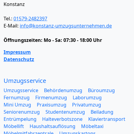
Konstanz
Tel.:
01579-2482397
E-Mail:
info@konstanz-umzugsunternehmen.de
Öffnungszeiten:
Mo - Sa: 07:30 - 18:00 Uhr
Impressum
Datenschutz
Umzugsservice
Umzugsservice
Behördenumzug
Büroumzug
Fernumzug
Firmenumzug
Laborumzug
Mini Umzug
Praxisumzug
Privatumzug
Seniorenumzug
Studentenumzug
Beiladung
Entrümpelung
Halteverbotszone
Klaviertransport
Möbellift
Haushaltsauflösung
Möbeltaxi
Möbelmitfahrzentrale
Umzugskartons