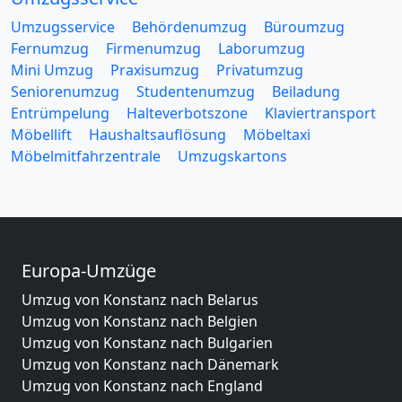
Umzugsservice
Behördenumzug
Büroumzug
Fernumzug
Firmenumzug
Laborumzug
Mini Umzug
Praxisumzug
Privatumzug
Seniorenumzug
Studentenumzug
Beiladung
Entrümpelung
Halteverbotszone
Klaviertransport
Möbellift
Haushaltsauflösung
Möbeltaxi
Möbelmitfahrzentrale
Umzugskartons
Europa-Umzüge
Umzug von Konstanz nach Belarus
Umzug von Konstanz nach Belgien
Umzug von Konstanz nach Bulgarien
Umzug von Konstanz nach Dänemark
Umzug von Konstanz nach England