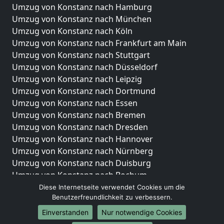
Umzug von Konstanz nach Hamburg
Umzug von Konstanz nach München
Umzug von Konstanz nach Köln
Umzug von Konstanz nach Frankfurt am Main
Umzug von Konstanz nach Stuttgart
Umzug von Konstanz nach Düsseldorf
Umzug von Konstanz nach Leipzig
Umzug von Konstanz nach Dortmund
Umzug von Konstanz nach Essen
Umzug von Konstanz nach Bremen
Umzug von Konstanz nach Dresden
Umzug von Konstanz nach Hannover
Umzug von Konstanz nach Nürnberg
Umzug von Konstanz nach Duisburg
Umzug von Konstanz nach Bochum
Umzug von Konstanz nach Wuppertal
Diese Internetseite verwendet Cookies um die
Benutzerfreundlichkeit zu verbessern.
Umzug von Konstanz nach Bielefeld
Umzug von Konstanz nach Bonn
Einverstanden
Nur notwendige Cookies
Umzug von Konstanz nach Münster