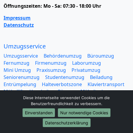
Öffnungszeiten:
Mo - Sa: 07:30 - 18:00 Uhr
Impressum
Datenschutz
Umzugsservice
Umzugsservice
Behördenumzug
Büroumzug
Fernumzug
Firmenumzug
Laborumzug
Mini Umzug
Praxisumzug
Privatumzug
Seniorenumzug
Studentenumzug
Beiladung
Entrümpelung
Halteverbotszone
Klaviertransport
Möbellift
Haushaltsauflösung
Möbeltaxi
Diese Internetseite verwendet Cookies um die
Möbelmitfahrzentrale
Umzugskartons
Benutzerfreundlichkeit zu verbessern.
Einverstanden
Nur notwendige Cookies
Datenschutzerklärung