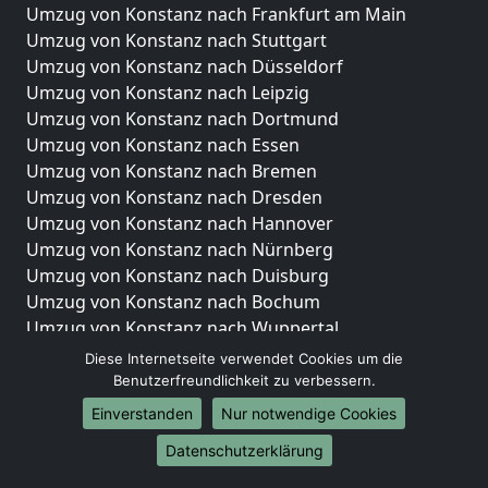
Umzug von Konstanz nach Frankfurt am Main
Umzug von Konstanz nach Stuttgart
Umzug von Konstanz nach Düsseldorf
Umzug von Konstanz nach Leipzig
Umzug von Konstanz nach Dortmund
Umzug von Konstanz nach Essen
Umzug von Konstanz nach Bremen
Umzug von Konstanz nach Dresden
Umzug von Konstanz nach Hannover
Umzug von Konstanz nach Nürnberg
Umzug von Konstanz nach Duisburg
Umzug von Konstanz nach Bochum
Umzug von Konstanz nach Wuppertal
Umzug von Konstanz nach Bielefeld
Diese Internetseite verwendet Cookies um die
Umzug von Konstanz nach Bonn
Benutzerfreundlichkeit zu verbessern.
Umzug von Konstanz nach Münster
Einverstanden
Nur notwendige Cookies
Internationale-Umzüge
Datenschutzerklärung
Umzug von Konstanz nach Brasilien