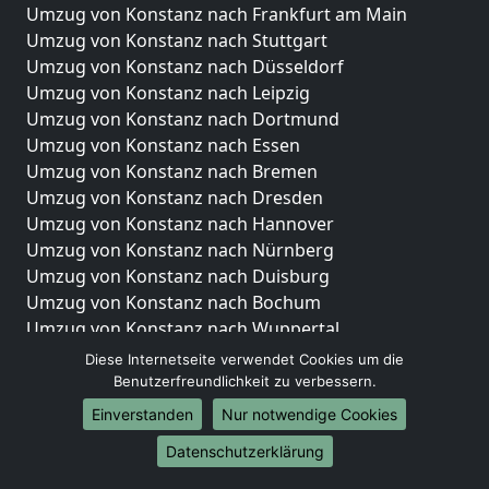
Umzug von Konstanz nach Frankfurt am Main
Umzug von Konstanz nach Stuttgart
Umzug von Konstanz nach Düsseldorf
Umzug von Konstanz nach Leipzig
Umzug von Konstanz nach Dortmund
Umzug von Konstanz nach Essen
Umzug von Konstanz nach Bremen
Umzug von Konstanz nach Dresden
Umzug von Konstanz nach Hannover
Umzug von Konstanz nach Nürnberg
Umzug von Konstanz nach Duisburg
Umzug von Konstanz nach Bochum
Umzug von Konstanz nach Wuppertal
Umzug von Konstanz nach Bielefeld
Diese Internetseite verwendet Cookies um die
Umzug von Konstanz nach Bonn
Benutzerfreundlichkeit zu verbessern.
Umzug von Konstanz nach Münster
Einverstanden
Nur notwendige Cookies
Internationale-Umzüge
Datenschutzerklärung
Umzug von Konstanz nach Brasilien