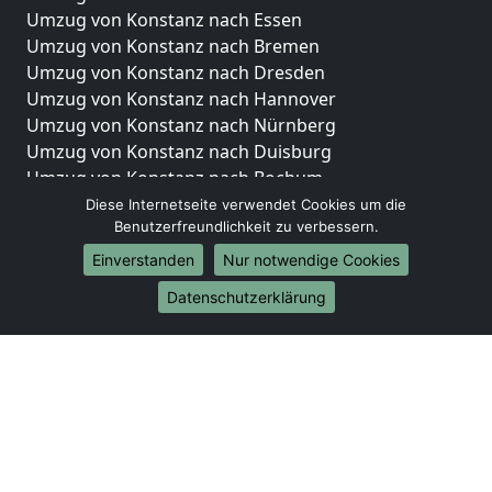
Umzug von Konstanz nach Essen
Umzug von Konstanz nach Bremen
Umzug von Konstanz nach Dresden
Umzug von Konstanz nach Hannover
Umzug von Konstanz nach Nürnberg
Umzug von Konstanz nach Duisburg
Umzug von Konstanz nach Bochum
Umzug von Konstanz nach Wuppertal
Diese Internetseite verwendet Cookies um die
Benutzerfreundlichkeit zu verbessern.
Umzug von Konstanz nach Bielefeld
Umzug von Konstanz nach Bonn
Einverstanden
Nur notwendige Cookies
Umzug von Konstanz nach Münster
Datenschutzerklärung
Internationale-Umzüge
Umzug von Konstanz nach Brasilien
Umzug von Konstanz nach Brunei Darussalam
Umzug von Konstanz nach Burkina Faso
Umzug von Konstanz nach Burundi
Umzug von Konstanz nach Chile