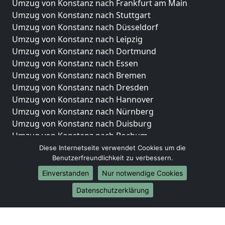
Umzug von Konstanz nach Frankfurt am Main
Umzug von Konstanz nach Stuttgart
Umzug von Konstanz nach Düsseldorf
Umzug von Konstanz nach Leipzig
Umzug von Konstanz nach Dortmund
Umzug von Konstanz nach Essen
Umzug von Konstanz nach Bremen
Umzug von Konstanz nach Dresden
Umzug von Konstanz nach Hannover
Umzug von Konstanz nach Nürnberg
Umzug von Konstanz nach Duisburg
Umzug von Konstanz nach Bochum
Umzug von Konstanz nach Wuppertal
Diese Internetseite verwendet Cookies um die
Benutzerfreundlichkeit zu verbessern.
Umzug von Konstanz nach Bielefeld
Umzug von Konstanz nach Bonn
Einverstanden
Nur notwendige Cookies
Umzug von Konstanz nach Münster
Datenschutzerklärung
Internationale-Umzüge
Umzug von Konstanz nach Brasilien