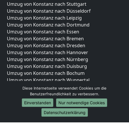
Umzug von Konstanz nach Stuttgart
Umzug von Konstanz nach Düsseldorf
Umzug von Konstanz nach Leipzig
Umzug von Konstanz nach Dortmund
Umzug von Konstanz nach Essen
Umzug von Konstanz nach Bremen
Umzug von Konstanz nach Dresden
Umzug von Konstanz nach Hannover
Umzug von Konstanz nach Nürnberg
Umzug von Konstanz nach Duisburg
Umzug von Konstanz nach Bochum
Umzug von Konstanz nach Wuppertal
Umzug von Konstanz nach Bielefeld
Diese Internetseite verwendet Cookies um die
Umzug von Konstanz nach Bonn
Benutzerfreundlichkeit zu verbessern.
Umzug von Konstanz nach Münster
Einverstanden
Nur notwendige Cookies
Internationale-Umzüge
Datenschutzerklärung
Umzug von Konstanz nach Brasilien
Umzug von Konstanz nach Brunei Darussalam