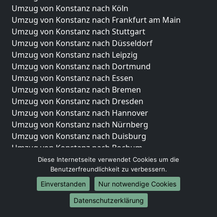
Umzug von Konstanz nach Köln
Umzug von Konstanz nach Frankfurt am Main
Umzug von Konstanz nach Stuttgart
Umzug von Konstanz nach Düsseldorf
Umzug von Konstanz nach Leipzig
Umzug von Konstanz nach Dortmund
Umzug von Konstanz nach Essen
Umzug von Konstanz nach Bremen
Umzug von Konstanz nach Dresden
Umzug von Konstanz nach Hannover
Umzug von Konstanz nach Nürnberg
Umzug von Konstanz nach Duisburg
Umzug von Konstanz nach Bochum
Umzug von Konstanz nach Wuppertal
Diese Internetseite verwendet Cookies um die
Benutzerfreundlichkeit zu verbessern.
Umzug von Konstanz nach Bielefeld
Umzug von Konstanz nach Bonn
Einverstanden
Nur notwendige Cookies
Umzug von Konstanz nach Münster
Datenschutzerklärung
Internationale-Umzüge