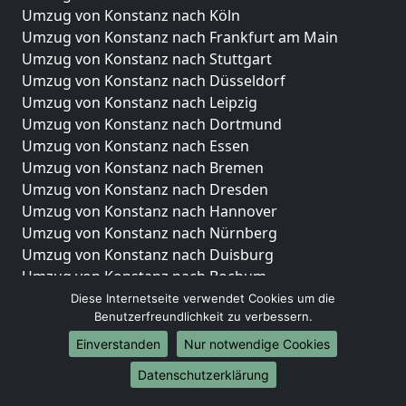
Umzug von Konstanz nach Köln
Umzug von Konstanz nach Frankfurt am Main
Umzug von Konstanz nach Stuttgart
Umzug von Konstanz nach Düsseldorf
Umzug von Konstanz nach Leipzig
Umzug von Konstanz nach Dortmund
Umzug von Konstanz nach Essen
Umzug von Konstanz nach Bremen
Umzug von Konstanz nach Dresden
Umzug von Konstanz nach Hannover
Umzug von Konstanz nach Nürnberg
Umzug von Konstanz nach Duisburg
Umzug von Konstanz nach Bochum
Umzug von Konstanz nach Wuppertal
Diese Internetseite verwendet Cookies um die
Benutzerfreundlichkeit zu verbessern.
Umzug von Konstanz nach Bielefeld
Umzug von Konstanz nach Bonn
Einverstanden
Nur notwendige Cookies
Umzug von Konstanz nach Münster
Datenschutzerklärung
Internationale-Umzüge